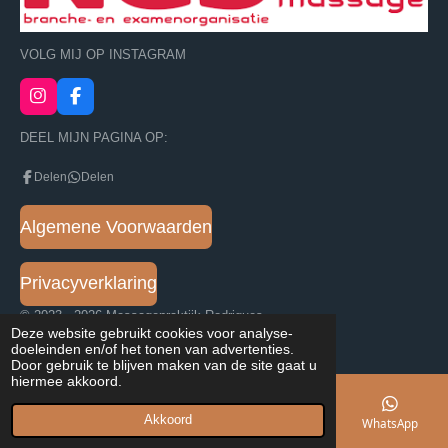
VOLG MIJ OP INSTAGRAM
I
F
n
a
s
c
DEEL MIJN PAGINA OP:
t
e
a
b
Delen
Delen
g
o
r
o
a
k
Algemene Voorwaarden
m
Privacyverklaring
© 2023 - 2026 Massagepraktijk Rodrigues
Deze website gebruikt cookies voor analyse-
Powered by
JouwWeb
doeleinden en/of het tonen van advertenties.
Door gebruik te blijven maken van de site gaat u
hiermee akkoord.
Akkoord
E-mailadres
Telefoonnummer
Kaart
WhatsApp